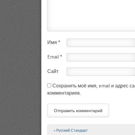
Имя
*
Email
*
Сайт
Сохранить моё имя, email и адрес с
комментариев.
«
Русский Стандарт
Post navigation