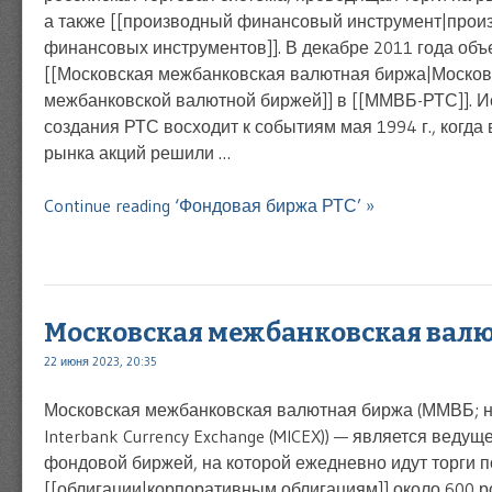
а также [[производный финансовый инструмент|прои
финансовых инструментов]]. В декабре 2011 года объ
[[Московская межбанковская валютная биржа|Москов
межбанковской валютной биржей]] в [[ММВБ-РТС]]. 
создания РТС восходит к событиям мая 1994 г., когд
рынка акций решили …
Continue reading ‘Фондовая биржа РТС’ »
Московская межбанковская вал
22 июня 2023, 20:35
Московская межбанковская валютная биржа (ММВБ; н
Interbank Currency Exchange (MICEX)) — является ведущ
фондовой биржей, на которой ежедневно идут торги по
[[облигации|корпоративным облигациям]] около 600 р