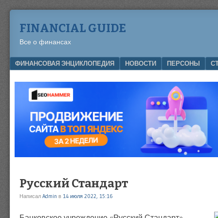
FINANCIAL GUIDE
Все о финансах
Menu
SKIP TO CONTENT
ФИНАНСОВАЯ ЭНЦИКЛОПЕДИЯ
НОВОСТИ
ПЕРСОНЫ
С
Русский Стандарт
Написал
Admin
в
14 июля 2022, 15:16
Банковское учреждение «Русский Стандарт»