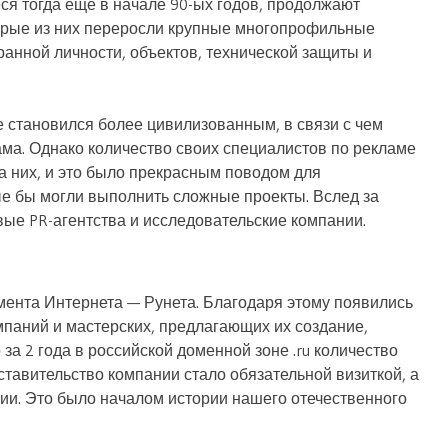
я тогда еще в начале 90-ых годов, продолжают
торые из них переросли крупные многопрофильные
анной личности, объектов, технической защиты и
 становился более цивилизованным, в связи с чем
ма. Однако количество своих специалистов по рекламе
а них, и это было прекрасным поводом для
ые бы могли выполнить сложные проекты. Вслед за
ые PR-агентства и исследовательские компании.
гмента Интернета — Рунета. Благодаря этому появились
мпаний и мастерских, предлагающих их создание,
а 2 года в российской доменной зоне .ru количество
ставительство компании стало обязательной визиткой, а
ии. Это было началом истории нашего отечественного