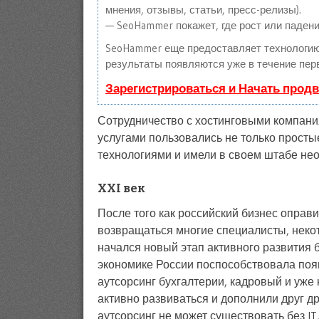
мнения, отзывы, статьи, пресс-релизы).
— SeoHammer покажет, где рост или падени
SeoHammer еще предоставляет технологи
результаты появляются уже в течение пер
Зарегистрироваться и Начать прод
Сотрудничество с хостинговыми компания
услугами пользовались не только простые
технологиями и имели в своем штабе нео
XXI век
После того как российский бизнес оправи
возвращаться многие специалисты, неко
начался новый этап активного развития 
экономике России поспособствовала поя
аутсорсинг бухгалтерии, кадровый и уже
активно развиваться и дополнили друг др
аутсорсинг не может существовать без IT