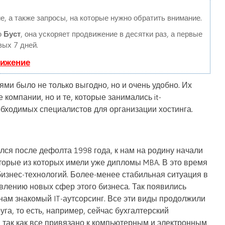
е, а также запросы, на которые нужно обратить внимание.
ю
Буст
, она ускоряет продвижение в десятки раз, а первые
вых 7 дней.
вижение
ми было не только выгодно, но и очень удобно. Их
 компании, но и те, которые занимались it-
бходимых специалистов для организации хостинга.
лся после дефолта 1998 года, к нам на родину начали
торые из которых имели уже дипломы MBA. В это время
бизнес-технологий. Более-менее стабильная ситуация в
влению новых сфер этого бизнеса. Так появились
 нам знакомый IT-аутсорсинг. Все эти виды продолжили
уга, то есть, например, сейчас бухгалтерский
, так как все привязано к компьютерным и электронным