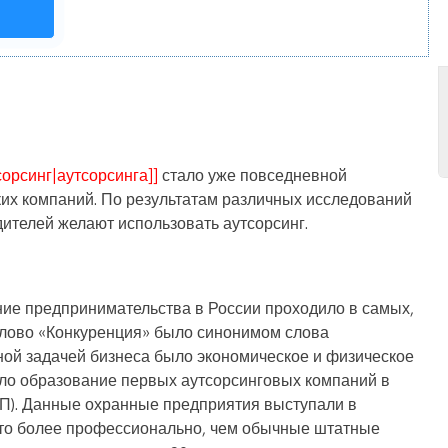
сорсинг|аутсорсинга]]
стало уже повседневной
ких компаний. По результатам различных исследований
дителей желают использовать аутсорсинг.
ние предпринимательства в России проходило в самых,
а слово «Конкуренция» было синонимом слова
ной задачей бизнеса было экономическое и физическое
ило образование первых аутсорсинговых компаний в
П). Данные охранные предприятия выступали в
 это более профессионально, чем обычные штатные