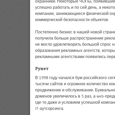
охранники. Некоторые ЧОПы, появившиес
успешно работать и по сей день, а неко
компании, занимающиеся физической охр
коммерческой безопасности объектов.
Постепенно бизнес в нашей новой стране
получила больше распространение рекла
не могло удовлетворить большой спрос н
образования рекламных агентств, котор
рекламными агентствами появились перв
Рунет
В 1998 году начался бум российского се
тысячи сайтов и огромное количество ко
продвижение и обслуживание. Буквально з
доменов увеличилось в 5 раз, а web-пред
где-то даже и условием успешной компан
IT-аутсорсинга.