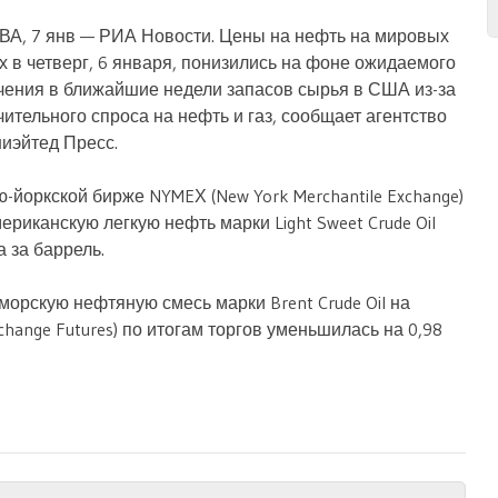
А, 7 янв — РИА Новости. Цены на нефть на мировых
х в четверг, 6 января, понизились на фоне ожидаемого
чения в ближайшие недели запасов сырья в США из-за
чительного спроса на нефть и газ, сообщает агентство
иэйтед Пресс.
ю-йоркской бирже NYMEХ (New York Merchantile Exchange)
риканскую легкую нефть марки Light Sweet Crude Oil
а за баррель.
орскую нефтяную смесь марки Brent Crude Oil на
xchange Futures) по итогам торгов уменьшилась на 0,98