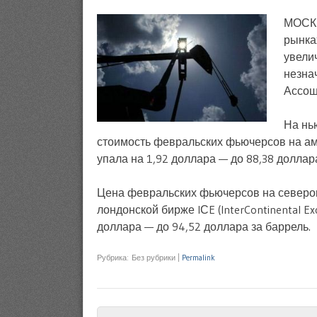
МОСКВ
рынка
увели
незна
Ассош
На нь
стоимость февральских фьючерсов на аме
упала на 1,92 доллара — до 88,38 доллар
Цена февральских фьючерсов на севером
лондонской бирже IСE (InterContinental E
доллара — до 94,52 доллара за баррель.
Рубрика: Без рубрики
|
Permalink