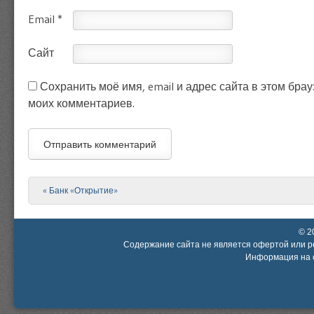
Email
*
Сайт
Сохранить моё имя, email и адрес сайта в этом бр
моих комментариев.
«
Банк «Открытие»
Post navigation
© 2
Содержание сайта не является офертой или р
Информация на с